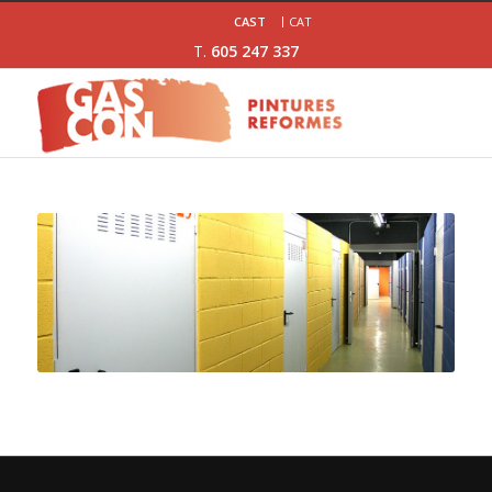
CAST
CAT
T.
605 247 337