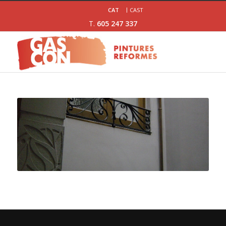
CAT
CAST
T.
605 247 337